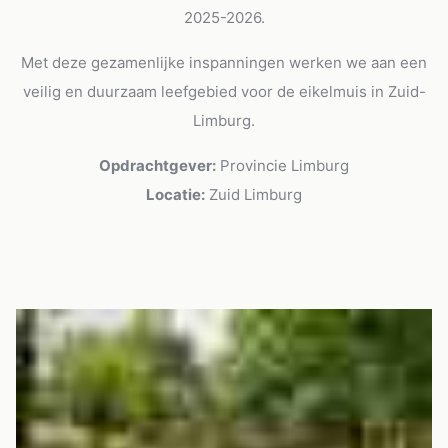
2025-2026.
Met deze gezamenlijke inspanningen werken we aan een
veilig en duurzaam leefgebied voor de eikelmuis in Zuid-
Limburg.
Opdrachtgever:
Provincie Limburg
Locatie:
Zuid Limburg