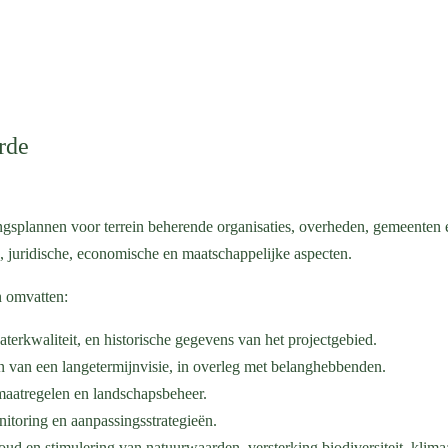
rde
ingsplannen voor terrein beherende organisaties, overheden, gemeenten en
 juridische, economische en maatschappelijke aspecten.
n omvatten:
aterkwaliteit, en historische gegevens van het projectgebied.
 van een langetermijnvisie, in overleg met belanghebbenden.
lmaatregelen en landschapsbeheer.
nitoring en aanpassingsstrategieën.
d en stimulering van natuurwaarden, versterking biodiversiteit, klima