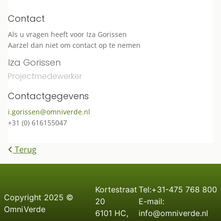
Contact
Als u vragen heeft voor Iza Gorissen
Aarzel dan niet om contact op te nemen
Iza Gorissen
Projectmedewerker
Contactgegevens
i.gorissen@omniverde.nl
+31 (0) 616155047
Terug
Kortestraat
Tel:+31-475 768 800
C
opyright
2025 ©
20
E-mail:
OmniVerde
6101 HC,
info@omniverde.nl